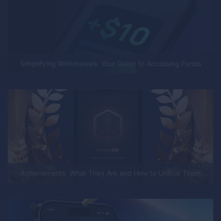
Simplifying Withdrawals: Your Guide to Accessing Funds
Achievements: What They Are and How to Unlock Them