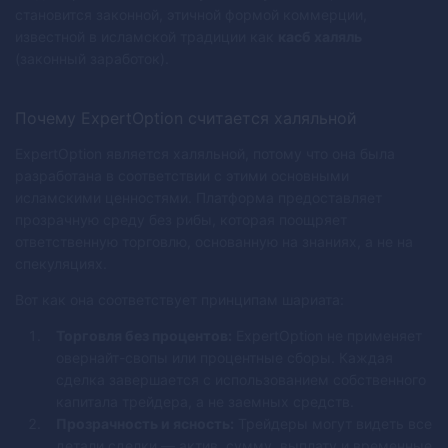
становится законной, этичной формой коммерции,
известной в исламской традиции как
касб халяль
(законный заработок).
Почему ExpertOption считается халяльной
ExpertOption является халяльной, потому что она была
разработана в соответствии с этими основными
исламскими ценностями. Платформа предоставляет
прозрачную среду без рибы, которая поощряет
ответственную торговлю, основанную на знаниях, а не на
спекуляциях.
Вот как она соответствует принципам шариата:
Торговля без процентов:
ExpertOption не применяет
овернайт-свопы или процентные сборы. Каждая
сделка завершается с использованием собственного
капитала трейдера, а не заемных средств.
Прозрачность и ясность:
Трейдеры могут видеть все
детали сделки — актив, сумму, выплату и временные