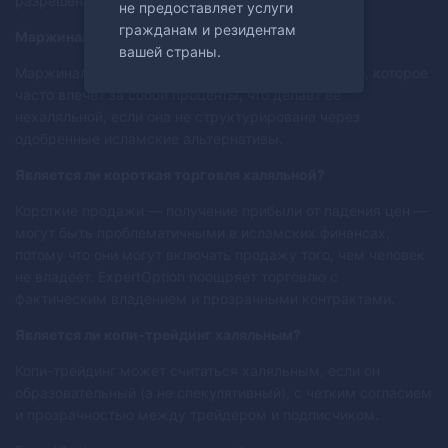
разрешено.
не предоставляет услуги
гражданам и резидентам
Маржинальная торговля халяльна или харам?
вашей страны.
Маржинальная торговля включает заимствование, которое
часто влечет за собой проценты, что делает её
нехаляльной, если она не структурирована через
одобренные исламские альтернативы.
Является ли короткая торговля халяльной?
Короткие продажи — получение прибыли от падения цен —
могут быть проблематичными в исламских финансах,
потому что они могут включать продажу того, чем человек
не владеет. ExpertOption поощряет торговлю с
фактическим владением и прозрачными контрактами.
Является ли копи-трейдинг халяльным?
Копи-трейдинг может считаться халяльным, если он
образовательный (а не спекулятивный), с четким согласием
и прозрачностью между трейдером и подписчиком.