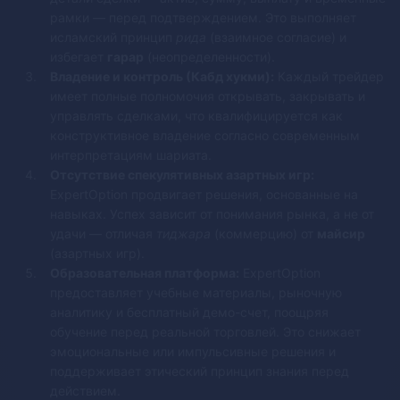
рамки — перед подтверждением. Это выполняет
исламский принцип
рида
(взаимное согласие) и
избегает
гарар
(неопределенности).
Владение и контроль (Кабд хукми):
Каждый трейдер
имеет полные полномочия открывать, закрывать и
управлять сделками, что квалифицируется как
конструктивное владение согласно современным
интерпретациям шариата.
Отсутствие спекулятивных азартных игр:
ExpertOption продвигает решения, основанные на
навыках. Успех зависит от понимания рынка, а не от
удачи — отличая
тиджара
(коммерцию) от
майсир
(азартных игр).
Образовательная платформа:
ExpertOption
предоставляет учебные материалы, рыночную
аналитику и бесплатный демо-счет, поощряя
обучение перед реальной торговлей. Это снижает
эмоциональные или импульсивные решения и
поддерживает этический принцип знания перед
действием.