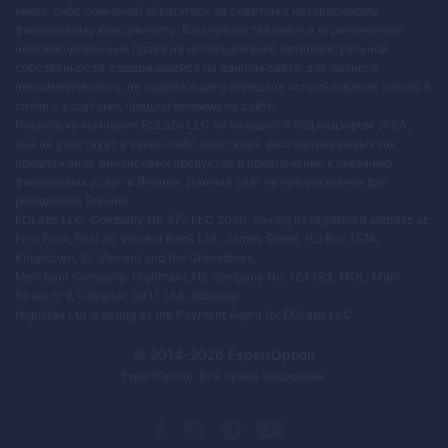
каких-либо сомнений обратитесь за советом к независимому
финансовому консультанту. Вам предоставляются ограниченные
неисключительные права на использование интеллектуальной
собственности, содержащейся на данном сайте, для личного,
некоммерческого, не подлежащего передаче использования только в
связи с услугами, предлагаемыми на сайте.
Поскольку компания EOLabs LLC не находится под надзором JFSA,
она не участвует в каких-либо действиях, рассматриваемых как
предложение финансовых продуктов и привлечение к оказанию
финансовых услуг в Японии. Данный сайт не предназначен для
резидентов Японии.
EOLabs LLC, Company No 377 LLC 2020, having its registered address at:
First Floor, First St. Vincent Bank Ltd., James Street, PO Box 1574,
Kingstown, St. Vincent and the Grenadines.
Merchant Company: Highmax LTD, company No: 124393, MOL: Main
Street 5-9, Gibraltar, GX11 1AA, Gibraltar.
HighMax Ltd is acting as the Payment Agent for EOLabs LLC.
© 2014–
2026
ExpertOption
ExpertOption
. Все права защищены.