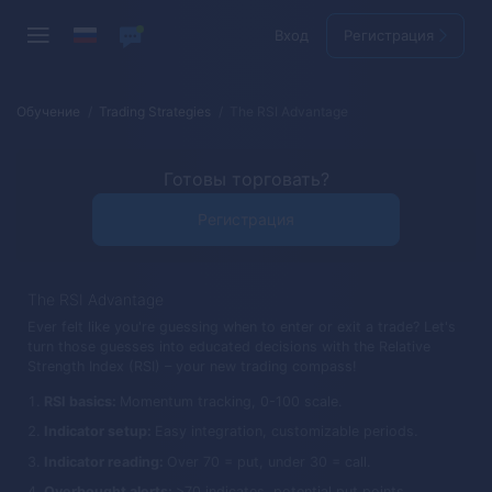
Вход
Регистрация
Обучение
Trading Strategies
The RSI Advantage
Готовы торговать?
Регистрация
The RSI Advantage
Ever felt like you're guessing when to enter or exit a trade? Let's
turn those guesses into educated decisions with the Relative
Strength Index (RSI) – your new trading compass!
RSI basics:
Momentum tracking, 0-100 scale.
Indicator setup:
Easy integration, customizable periods.
Indicator reading:
Over 70 = put, under 30 = call.
Overbought alerts:
>70 indicates, potential put points.